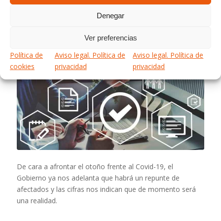
AUTOPROTECCIÓN
Denegar
FRENTE AL COVID-19
Ver preferencias
Política de
Aviso legal. Política de
Aviso legal. Política de
cookies
privacidad
privacidad
De cara a afrontar el otoño frente al Covid-19, el
Gobierno ya nos adelanta que habrá un repunte de
afectados y las cifras nos indican que de momento será
una realidad.