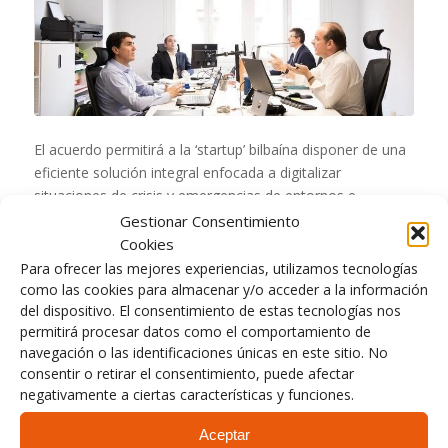
El acuerdo permitirá a la ‘startup’ bilbaína disponer de una
eficiente solución integral enfocada a digitalizar
situaciones de crisis y emergencias de entornos e
infraestructuras críticas
Gestionar Consentimiento
Cookies
Para ofrecer las mejores experiencias, utilizamos tecnologías
Leer más
como las cookies para almacenar y/o acceder a la información
del dispositivo. El consentimiento de estas tecnologías nos
permitirá procesar datos como el comportamiento de
navegación o las identificaciones únicas en este sitio. No
consentir o retirar el consentimiento, puede afectar
negativamente a ciertas características y funciones.
Aceptar
PLAN DE AUTOPROTECCIÓN (PAU)
,
RKL INTEGRAL