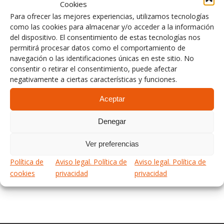
Cookies
Para ofrecer las mejores experiencias, utilizamos tecnologías
En el artículo de hoy hemos entrevistado a Elba
como las cookies para almacenar y/o acceder a la información
Porras, quien nos ha contado su experiencia como
del dispositivo. El consentimiento de estas tecnologías nos
permitirá procesar datos como el comportamiento de
mujer ingeniera y su labor en conjunto con la
navegación o las identificaciones únicas en este sitio. No
Universidad de Deusto y Jesuitas Indautxu en el
consentir o retirar el consentimiento, puede afectar
proyecto “Inspira STEAM”, que impulsa la ciencia y
negativamente a ciertas características y funciones.
la tecnología en las mujeres.
Aceptar
Denegar
Leer más
Ver preferencias
Política de
Aviso legal. Política de
Aviso legal. Política de
cookies
privacidad
privacidad