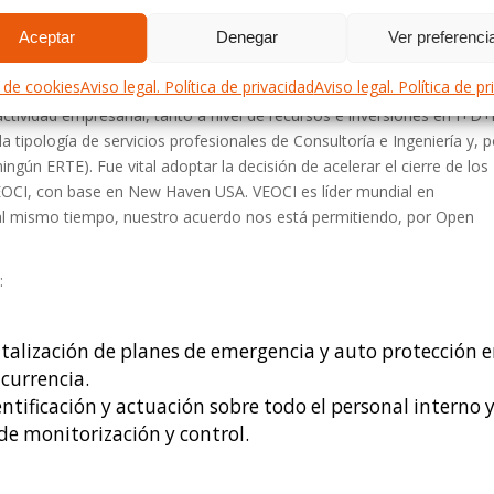
Aceptar
Denegar
Ver preferenci
a de cookies
Aviso legal. Política de privacidad
Aviso legal. Política de p
rzo ya habíamos decidido nuestra nueva estrategia comercial para
ctividad empresarial, tanto a nivel de recursos e inversiones en I+D+
a tipología de servicios profesionales de Consultoría e Ingeniería y, p
ingún ERTE). Fue vital adoptar la decisión de acelerar el cierre de los
EOCI, con base en New Haven USA. VEOCI es líder mundial en
y, al mismo tiempo, nuestro acuerdo nos está permitiendo, por Open
:
talización de planes de emergencia y auto protección 
ncurrencia.
ntificación y actuación sobre todo el personal interno 
e monitorización y control.