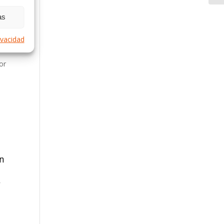
as
rivacidad
i
or
en
y