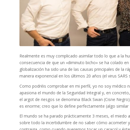
Realmente es muy complicado asimilar todo lo que a la h
consecuencia de que un «diminuto bicho» se ha colado en n
globalización ha sido una de las causas principales de la 
manera exponencial en los últimos 20 años (el virus SARS
Como podréis comprobar en mi perfil, yo no soy médico ni
apasiona el mundo de la Seguridad Integral y, en concreto,
el argot de riesgos se denomina Black Swan (Cisne Negro),
es enorme; creo que lo define perfectamente (algo similar 
El mundo se ha parado prácticamente 3 meses, el miedo a c
sobre todo la incertidumbre de no saber cómo acometer y 
contraiga, como cuando queremos tocar un caracol y éste 