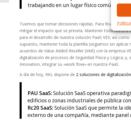
trabajando en un lugar físico común.
Polític
Tuvimos que tomar decisiones rápidas. Para finales de ma
mitigar el impacto que se preveía. Mantener toda nuestra a
para el desarrollo de nuestra solución PaaS VES; así como l
supuesto, mantener toda la plantilla (seguimos sin aplicar n
acuerdos de Value Added Reseller (VAR) con la empresa V
digitalización de procesos de Seguridad Física y Lógica; 
Innovation, integrar su «work flow» en nuestra PaaS.
A día de hoy, RKL dispone de
2 soluciones de digitalización
PAU SaaS:
Solución SaaS operativa paradigi
edificios o zonas industriales de pública co
Rc20 SaaS:
Solución SaaS que permite la ide
externo de una compañía, mediante panel d