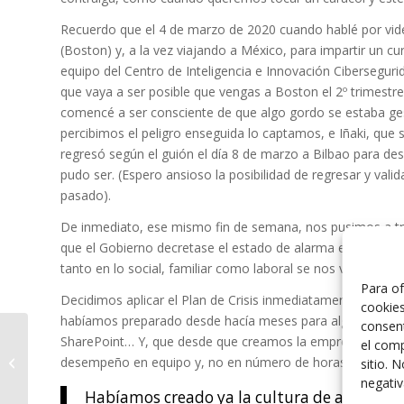
Recuerdo que el 4 de marzo de 2020 cuando hablé por vid
(Boston) y, a la vez viajando a México, para impartir un c
equipo del Centro de Inteligencia e Innovación Cibersegur
que vaya a ser posible que vengas a Boston el 2º trimestre
comencé a ser consciente de que algo gordo se estaba ge
percibimos el peligro enseguida lo captamos, e Iñaki, que
regresó según el guión el día 8 de marzo a Bilbao para 
pudo ser. (Espero ansioso la posibilidad de regresar y va
pasado).
De inmediato, ese mismo fin de semana, nos pusimos a traba
que el Gobierno decretase el estado de alarma el 14 de m
tanto en lo social, familiar como laboral se nos venía enci
Para of
Decidimos aplicar el Plan de Crisis inmediatamente y todo 
cookies
habíamos preparado desde hacía meses para algo así, co
consent
La importancia de la
SharePoint… Y, que desde que creamos la empresa en 201
el comp
seguridad en el
desempeño en equipo y, no en número de horas en la ofic
sitio. 
teletrabajo y acceso
negativ
remoto
Habíamos creado ya la cultura de aportar v