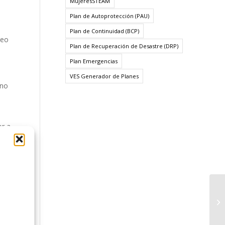
MujeresSTEAM
Plan de Autoprotección (PAU)
Plan de Continuidad (BCP)
reo
Plan de Recuperación de Desastre (DRP)
Plan Emergencias
VES Generador de Planes
 no
or a
, que
nos
 en
 y