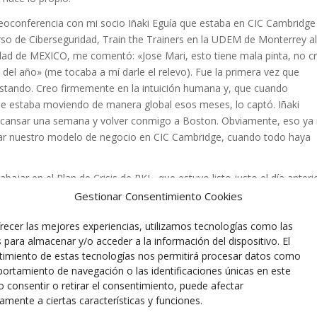
eoconferencia con mi socio Iñaki Eguía que estaba en CIC Cambridge
urso de Ciberseguridad, Train the Trainers en la UDEM de Monterrey al
idad de MEXICO, me comentó: «Jose Mari, esto tiene mala pinta, no c
 del año» (me tocaba a mí darle el relevo). Fue la primera vez que
stando. Creo firmemente en la intuición humana y, que cuando
 se estaba moviendo de manera global esos meses, lo captó. Iñaki
descansar una semana y volver conmigo a Boston. Obviamente, eso ya
lidar nuestro modelo de negocio en CIC Cambridge, cuando todo haya
jar en el Plan de Crisis de RKL, que estuvo listo justo el día anteri
arzo. A partir de ese momento, comenzó la historia de incertidumbre
Gestionar Consentimiento Cookies
ma a todos y todas.
recer las mejores experiencias, utilizamos tecnologías como las
el equipo nos fuimos a casa a teletrabajar, con la convicción de que 
 para almacenar y/o acceder a la información del dispositivo. El
n herramientas de digitalización de procesos como TEAMS, CRM/ERP
imiento de estas tecnologías nos permitirá procesar datos como
7, ya veníamos aplicando métodos de trabajo basados en resultados
ortamiento de navegación o las identificaciones únicas en este
ina.
No consentir o retirar el consentimiento, puede afectar
amente a ciertas características y funciones.
alor al negocio con independencia de estar o no