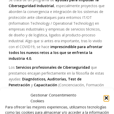
Ciberseguridad Industrial
, especialmente proyectos que
aborden la convergencia e integración de los sistemas de
protección ante ciberataques para entornos IT/OT
(Information Technology / Operational Technology) en
empresas industriales y empresas de servicios técnicos,
de diseño y de logística, ligados al producto-proceso
industrial. Algo que si antes era importante, tras lo vivido
con el COVID19, se hace
imprescindible para afrontar
todos los nuevos retos a los que se enfrenta la
industria 4.0.
Los
Servicios profesionales de Ciberseguridad
que
prestamos encajan perfectamente en la filosofía de estas
ayudas:
Diagnósticos, Auditorías, Test de
Penetración
y
Capacitación
(Concienciación, Formación
y Entrenamiento).
Gestionar Consentimiento
Además, el equipo de
RKL
dispone de los medios y
Cookies
recursos personales para poder ayudarle a conseguir las
Para ofrecer las mejores experiencias, utilizamos tecnologías
ayudas en ciberseguridad industrial
y guiarles en su
como las cookies para almacenar y/o acceder a la información