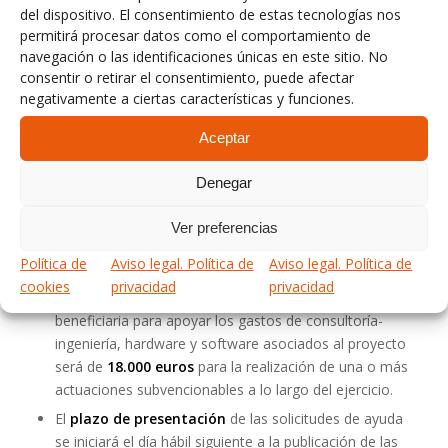
implantación.
del dispositivo. El consentimiento de estas tecnologías nos
permitirá procesar datos como el comportamiento de
Estos son los detalles más relevantes de las
Ayudas y
navegación o las identificaciones únicas en este sitio. No
Subvenciones en Ciberseguridad Industrial
puestas en
consentir o retirar el consentimiento, puede afectar
marcha por la SPRI.
negativamente a ciertas características y funciones.
Las
entidades beneficiarias
y
actuaciones
Aceptar
subvencionables
están detalladas en el enlace del
final de este artículo. El porcentaje de subvención
Denegar
sobre los «presupuestos de gastos e inversiones
máximos aceptados» para el proyecto por cada uno de
Ver preferencias
los tres conceptos subvencionables, (según se describe
Política de
Aviso legal. Política de
Aviso legal. Política de
en ese mismo artículo) será del
50%.
cookies
privacidad
privacidad
La
subvención máxima
anual por empresa
beneficiaria para apoyar los gastos de consultoría-
ingeniería, hardware y software asociados al proyecto
será de
18.000 euros
para la realización de una o más
actuaciones subvencionables a lo largo del ejercicio.
El
plazo de presentación
de las solicitudes de ayuda
se iniciará el día hábil siguiente a la publicación de las