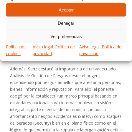
ligan personas con tecnología» y obtener su monetización
con el Retorno de la Inversión en Seguridad (ROSI) y la
Aceptar
mejora de los costes de explotación (OPEX).
Denegar
Las demás palancas pasan por la innovación, la
globalización y el cumplimiento, tanto en servicios de
Ver preferencias
diagnóstico, análisis de riesgos o auditorías, como en
herramientas, entre ellas, las normativas de diseño, la
Política de
Aviso legal. Política de
Aviso legal. Política de
legislación que regula el sector o los estándares y buenas
cookies
privacidad
privacidad
prácticas.
Además, Sanz destacó la importancia de un «adecuado
Análisis de Gestión de Riesgos desde el origen»,
entendiendo por riesgos aquellos que afectan a personas,
bienes, información y reputación. Para ello, el ponente
abogó por la establecer «un marco principal basando en
estándares nacionales y/o internacionales». La visión
integral es parte esencial de un modelo que busca
afrontar tanto riesgos accidentales (Safety) como ataques
deliberados (Security) bien en el plano físico como en el
lógico, lo que permite a la cúpula de la organización definir