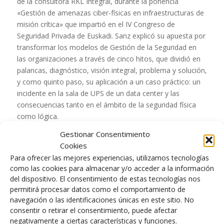
de la consultora RKL Integral, durante la ponencia
«Gestión de amenazas ciber-físicas en infraestructuras de
misión crítica» que impartió en el IV Congreso de
Seguridad Privada de Euskadi. Sanz explicó su apuesta por
transformar los modelos de Gestión de la Seguridad en
las organizaciones a través de cinco hitos, que dividió en
palancas, diagnóstico, visión integral, problema y solución,
y como quinto paso, su aplicación a un caso práctico: un
incidente en la sala de UPS de un data center y las
consecuencias tanto en el ámbito de la seguridad física
como lógica.
Dentro de las palancas que impulsan el mercado, el
Gestionar Consentimiento
responsable de RKL Integral, mencionó en primer lugar la
Cookies
digitalización. Es decir, la transformación digital de los
Para ofrecer las mejores experiencias, utilizamos tecnologías
modelos de gestión en un nuevo entorno el «dato
como las cookies para almacenar y/o acceder a la información
del dispositivo. El consentimiento de estas tecnologías nos
derivado de las operaciones físicas y lógicas pasa a ser la
permitirá procesar datos como el comportamiento de
clave» con el objetivo de «ayudar a la toma de decisiones
navegación o las identificaciones únicas en este sitio. No
acertadas en operativas y estrategia de la compañía».
consentir o retirar el consentimiento, puede afectar
Asimismo, ese modelo busca «mejorar los procesos que
negativamente a ciertas características y funciones.