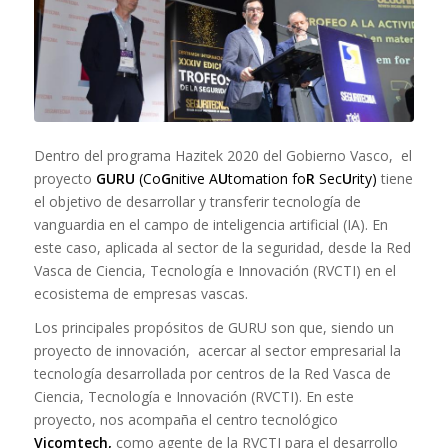
Dentro del programa Hazitek 2020 del Gobierno Vasco, el
proyecto
GURU
(Co
G
nitive A
U
tomation fo
R
Sec
U
rity)
tiene
el objetivo de desarrollar y transferir tecnología de
vanguardia en el campo de inteligencia artificial (IA). En
este caso, aplicada al sector de la seguridad, desde la Red
Vasca de Ciencia, Tecnología e Innovación (RVCTI) en el
ecosistema de empresas vascas.
Los principales propósitos de GURU son que, siendo un
proyecto de innovación, acercar al sector empresarial la
tecnología desarrollada por centros de la Red Vasca de
Ciencia, Tecnología e Innovación (RVCTI). En este
proyecto, nos acompaña el centro tecnológico
Vicomtech,
como agente de la RVCTI para el desarrollo