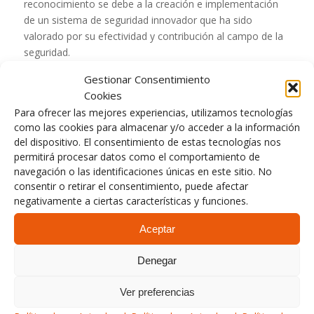
reconocimiento se debe a la creación e implementación
de un sistema de seguridad innovador que ha sido
valorado por su efectividad y contribución al campo de la
seguridad.
Este galardón destaca el compromiso y la capacidad de
Gestionar Consentimiento
RKL para desarrollar soluciones vanguardistas en materia
Cookies
de seguridad. La colaboración con el Museo Guggenheim
Para ofrecer las mejores experiencias, utilizamos tecnologías
Bilbao ha sido fundamental para llevar a cabo esta prueba
como las cookies para almacenar y/o acceder a la información
de concepto.
del dispositivo. El consentimiento de estas tecnologías nos
permitirá procesar datos como el comportamiento de
navegación o las identificaciones únicas en este sitio. No
VES SaaS
consentir o retirar el consentimiento, puede afectar
negativamente a ciertas características y funciones.
En muchas empresas, los procedimientos y planes se
encuentran en documentos estáticos, lo que dificulta su
Aceptar
manejo y actualización. Con nuestra herramienta
VES
SaaS
, proporcionamos
dinamismo
a tus procesos con el
Denegar
fin de
evitar errores humanos,
obtener
una
trazabilidad de las actuaciones
y
reducir los
Ver preferencias
tiempos de respuesta
.