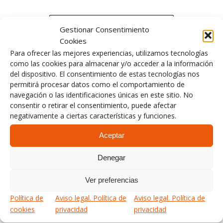
Leer más
Gestionar Consentimiento
Cookies
Para ofrecer las mejores experiencias, utilizamos tecnologías
como las cookies para almacenar y/o acceder a la información
del dispositivo. El consentimiento de estas tecnologías nos
permitirá procesar datos como el comportamiento de
navegación o las identificaciones únicas en este sitio. No
consentir o retirar el consentimiento, puede afectar
CONSULTORÍA
,
RKL INTEGRAL
negativamente a ciertas características y funciones.
RKL presenta el
Aceptar
proyecto VES en Global
Innovation Day
Denegar
Ver preferencias
Política de
Aviso legal. Política de
Aviso legal. Política de
EL próximo 16 de mayo de 9 a 19 horas, tendrá
cookies
privacidad
privacidad
lugar en el Palacio Euskalduna, el evento
Global